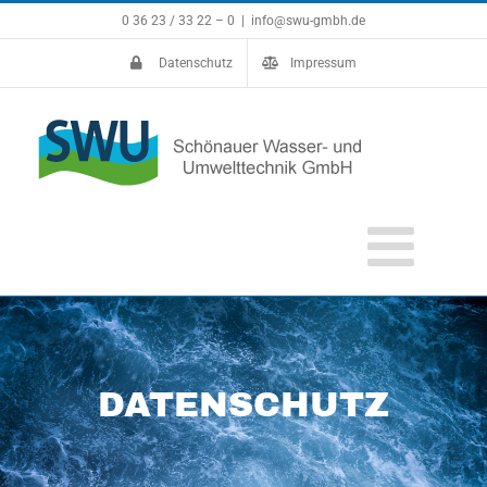
Zum
0 36 23 / 33 22 – 0
|
info@swu-gmbh.de
Inhalt
springen
Datenschutz
Impressum
DATENSCHUTZ